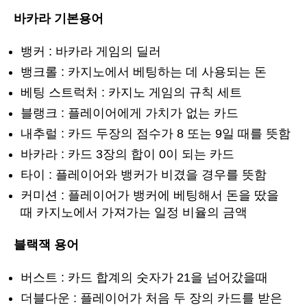
바카라 기본용어
뱅커 : 바카라 게임의 딜러
뱅크롤 : 카지노에서 베팅하는 데 사용되는 돈
베팅 스트럭처 : 카지노 게임의 규칙 세트
블랭크 : 플레이어에게 가치가 없는 카드
내추럴 : 카드 두장의 점수가 8 또는 9일 때를 뜻함
바카라 : 카드 3장의 합이 0이 되는 카드
타이 : 플레이어와 뱅커가 비겼을 경우를 뜻함
커미션 : 플레이어가 뱅커에 베팅해서 돈을 땄을
때 카지노에서 가져가는 일정 비율의 금액
블랙잭 용어
버스트 : 카드 합계의 숫자가 21을 넘어갔을때
더블다운 : 플레이어가 처음 두 장의 카드를 받은