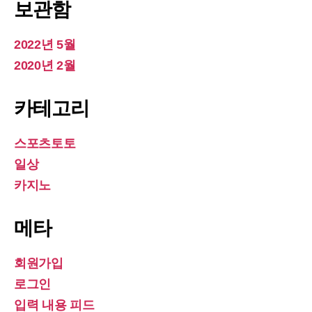
보관함
2022년 5월
2020년 2월
카테고리
스포츠토토
일상
카지노
메타
회원가입
로그인
입력 내용 피드