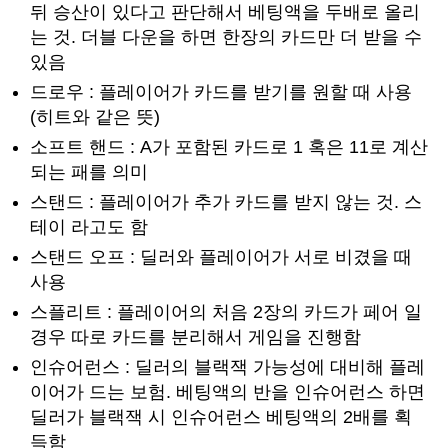
뒤 승산이 있다고 판단해서 베팅액을 두배로 올리
는 것. 더블 다운을 하면 한장의 카드만 더 받을 수
있음
드로우 : 플레이어가 카드를 받기를 원할 때 사용
(히트와 같은 뜻)
소프트 핸드 : A가 포함된 카드로 1 혹은 11로 계산
되는 패를 의미
스탠드 : 플레이어가 추가 카드를 받지 않는 것. 스
테이 라고도 함
스탠드 오프 : 딜러와 플레이어가 서로 비겼을 때
사용
스플리트 : 플레이어의 처음 2장의 카드가 페어 일
경우 따로 카드를 분리해서 게임을 진행함
인슈어런스 : 딜러의 블랙잭 가능성에 대비해 플레
이어가 드는 보험. 베팅액의 반을 인슈어런스 하면
딜러가 블랙잭 시 인슈어런스 베팅액의 2배를 획
득함