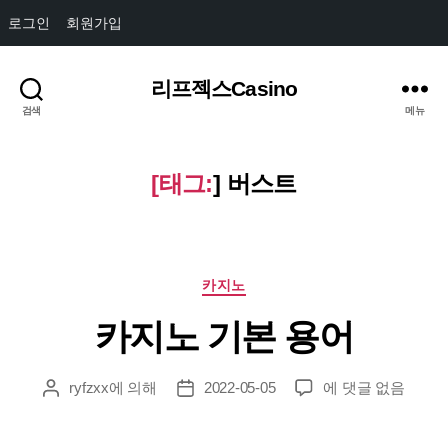
로그인
회원가입
리프젝스Casino
검색
메뉴
[태그:
]
버스트
카
카지노
테
카지노 기본 용어
고
리
카
ryfzxx
에 의해
2022-05-05
에 댓글 없음
게
게
지
시
시
노
물
물