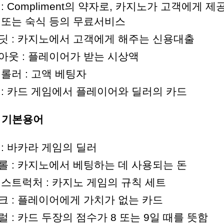
: Compliment의 약자로, 카지노가 고객에게 
 또는 숙식 등의 무료서비스
딧 : 카지노에서 고객에게 해주는 신용대출
아웃 : 플레이어가 받는 시상액
 롤러 : 고액 베팅자
 : 카드 게임에서 플레이어와 딜러의 카드
 기본용어
 : 바카라 게임의 딜러
롤 : 카지노에서 베팅하는 데 사용되는 돈
 스트럭처 : 카지노 게임의 규칙 세트
크 : 플레이어에게 가치가 없는 카드
럴 : 카드 두장의 점수가 8 또는 9일 때를 뜻함