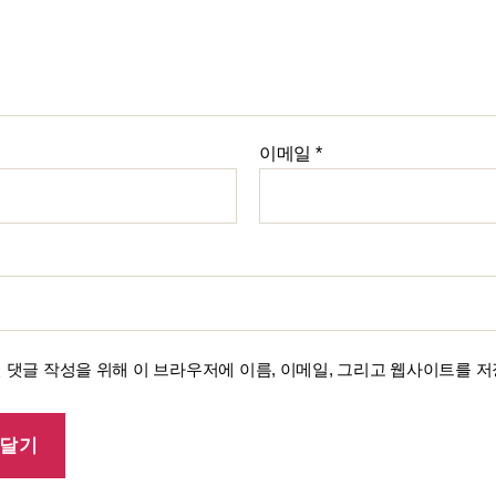
이메일
*
번 댓글 작성을 위해 이 브라우저에 이름, 이메일, 그리고 웹사이트를 