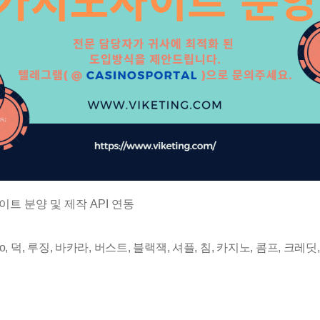
트 분양 및 제작 API 연동
o
,
덕
,
루징
,
바카라
,
버스트
,
블랙잭
,
셔플
,
침
,
카지노
,
콤프
,
크레딧