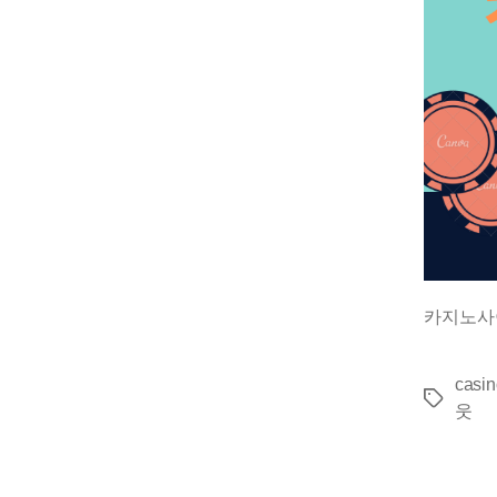
카지노사이
casin
태
웃
그