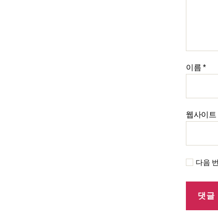
이름
*
웹사이트
다음 