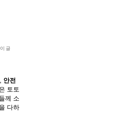
이 글
,
안전
은 토토
들께 소
을 다하