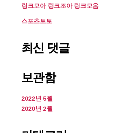
링크모아 링크조아 링크모음
스포츠토토
최신 댓글
보관함
2022년 5월
2020년 2월