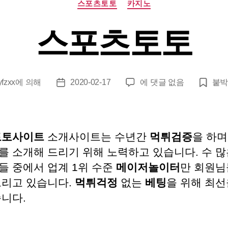
스포츠토토
카지노
테
고
스포츠토토
리
스
yfzxx
에 의해
2020-02-17
에 댓글 없음
붙박
게
포
시
츠
물
토
날
토
짜
토토사이트
소개사이트는 수년간
먹튀검증
을 하며
를 소개해 드리기 위해 노력하고 있습니다. 수 많
들 중에서 업계 1위 수준
메이저놀이터
만 회원님
드리고 있습니다.
먹튀걱정
없는
베팅
을 위해 최선
습니다.