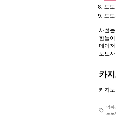
토토
토토
사설
한놀
메이저
토토
카지
카지노
먹튀
태
토토