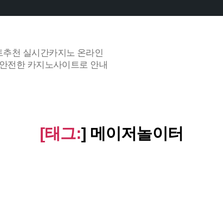
트추천 실시간카지노 온라인
 안전한 카지노사이트로 안내
[태그:
]
메이저놀이터
카