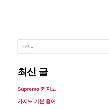
그
검
색:
최신 글
Supremo 카지노
카지노 기본 용어