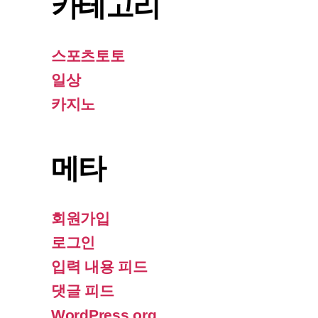
카테고리
스포츠토토
일상
카지노
메타
회원가입
로그인
입력 내용 피드
댓글 피드
WordPress.org